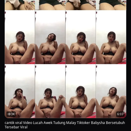
3K
6:07
cantik viral Video Lucah Awek Tudung Malay Tiktoker Babysha Bersetubuh
Tersebar Viral