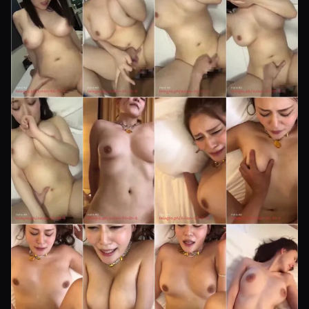
Langkah 3: Buka Halaman abg
Langkah 4: Tekan Tombol Putar
Langkah 5: Atur Kualitas Tayangan
Mengatasi Masalah Umum
Penutup
Langkah 1: Siapkan Perangkat
Mulailah dengan menyiapkan perangkat yang akan kamu
gunakan, baik ponsel maupun komputer. Pastikan daya baterai
mencukupi dan tutup aplikasi lain yang tidak diperlukan agar
perangkat bekerja lebih ringan saat memutar tayangan.
Perangkat yang tidak terbebani akan memproses video dengan
lebih lancar. Persiapan kecil ini sering diabaikan, padahal sangat
menentukan kenyamanan saat menonton abg nantinya.
Langkah 2: Pastikan Koneksi Stabil
Langkah berikutnya, periksa koneksi internetmu. Jaringan yang
stabil adalah kunci utama agar tayangan berjalan tanpa jeda. Jika
memungkinkan, gunakan WiFi yang andal daripada data seluler