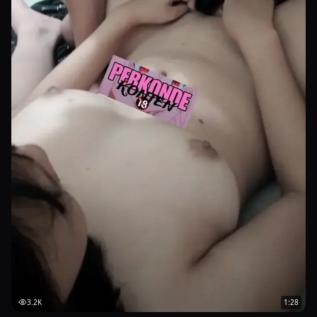
Menyimpan Halaman untuk Ditonton Nanti
Jika belum sempat menonton sampai habis, kamu bisa menyimpan
halaman ini di penanda peramban. Dengan begitu, kamu tidak
perlu mencari ulang dan bisa langsung melanjutkan kapan pun
ada waktu luang yang lebih leluasa.
Cara ini juga memudahkan saat ingin menonton topik ini di
perangkat lain. Cukup buka penanda yang sama, dan tayangan
siap diputar kembali tanpa harus menempuh proses pencarian dari
awal lagi.
Penutup
Dengan mengikuti langkah-langkah di atas, menonton video ini
jadi mudah dan bebas hambatan. Mulai dari menyiapkan
perangkat hingga mengatur kualitas, semuanya ringkas. Untuk
tontonan lain yang menarik, kunjungi
abgviral.baby
yang
koleksinya terus bertambah setiap hari.
3.2K
1:28