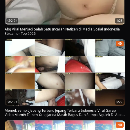
2.9K
1:28
Abg Viral Menjadi Salah Satu Incaran Netizen di Media Sosial Indonesia
Streamer Top 2026
HD
2.9K
5:22
Memek sempit Jepang Terbaru Jepang Terbaru Indonesia Viral Garap
Video Mamih Temen Yang Janda Masih Bagus Dan Sempit Ngulek Di Atas
Nya Enak Banget Jepang Terbaru Jepang Terbaru Viral Info Jepang Terbaru
Indonesia Viral Info Jepang Terbaru Viral
HD