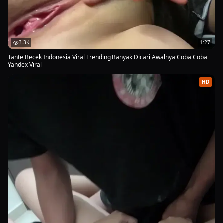
Bila tampilan terasa berat, tutup tab lain yang sedang terbuka.
Langkah-langkah ringan ini biasanya cukup untuk mengembalikan
kelancaran tanpa perlu repot melakukan pengaturan yang rumit.
3.3K
1:27
Menonton di Layar yang Lebih Besar
Tante Becek Indonesia Viral Trending Banyak Dicari Awalnya Coba Coba
Yandex Viral
Jika ingin pengalaman lebih maksimal, kamu bisa menghubungkan
perangkat ke layar yang lebih besar. Banyak ponsel dan komputer
HD
kini mendukung fitur cermin layar, sehingga tayangan bisa
dinikmati bersama dengan tampilan yang lebih lega.
Pastikan koneksi tetap stabil saat melakukannya agar kualitas
tidak menurun. Dengan begitu, menonton tayangan ini di layar
besar tetap terasa mulus dan setiap detail tayangan bisa terlihat
lebih jelas dari sebelumnya.
Menonton beramai-ramai di layar besar juga punya keasyikan
tersendiri. Kamu bisa berbagi momen dengan keluarga atau
teman, lalu membahas isi tayangan bersama-sama, sehingga
pengalaman menontonnya terasa lebih hidup dan berkesan
dibanding menonton sendirian.