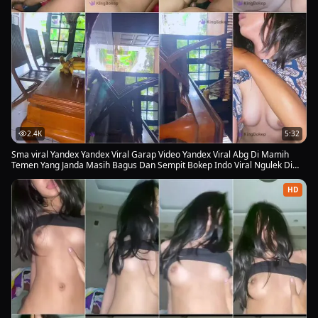
2.4K
5:32
Sma viral Yandex Yandex Viral Garap Video Yandex Viral Abg Di Mamih
Temen Yang Janda Masih Bagus Dan Sempit Bokep Indo Viral Ngulek Di
Atas Nya Enak Banget Abg Hijab Yandex Viral Info Yandex Viral Abg Di
Video Viral 2026
HD