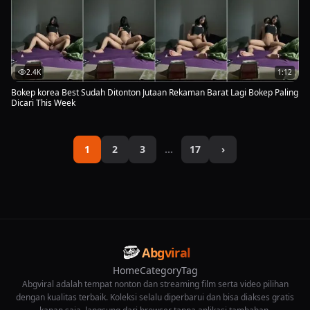
2.4K
1:12
Bokep korea Best Sudah Ditonton Jutaan Rekaman Barat Lagi Bokep Paling
Dicari This Week
1
2
3
…
17
›
Abgviral
Home
Category
Tag
Abgviral adalah tempat nonton dan streaming film serta video pilihan
dengan kualitas terbaik. Koleksi selalu diperbarui dan bisa diakses gratis