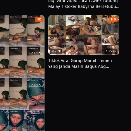
lagi viral Video Lucah Awek Tudung
ahu langsung terpenuhi tanpa harus menempuh proses yang
Malay Tiktoker Babysha Bersetubuh
Tersebar Viral
HD
HD
 kekurangannya, apalagi kendala utama hanya soal jaringan
2.2K
1:25:42
kan koneksi stabil, lalu nikmati tayangannya tanpa beban.
Tiktok Viral Garap Mamih Temen
Yang Janda Masih Bagus Abg
sempit Dan Sempit Ngulek Di Atas
Nya Enak Banget Masih Viral
 memaksa penonton melewati langkah berbelit, sementara
nton video ini sering menjadi alasan utama orang memilih
 yang nyaman, kebanyakan orang cenderung bertahan dan