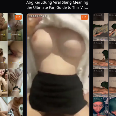
Abg Kerudung Viral Slang Meaning
al juga memberi jawaban cepat. Cukup satu klik, rasa ingin t
the Ultimate Fun Guide to This Viral
Term Abg Medan Viral Video Jepang
HD
HD
an yang diterimanya. Kelebihannya jauh lebih terasa dibanding
an ditonton, ini patut dicoba. Rekomendasinya sederhana: siap
a kesederhanaan dan kecepatan akses. Banyak alternatif lain
berarti.
an. Ketika dua tayangan punya isi yang mirip, kemudahan meno
at orang enggan berpindah. Begitu menemukan tempat menonton
g belum tentu sepraktis ini.