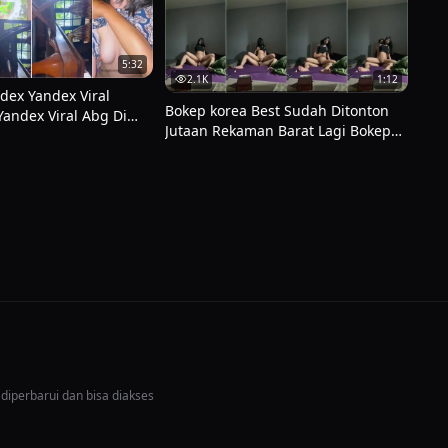
5:32
2.1K
1:12
dex Yandex Viral
Bokep korea Best Sudah Ditonton
Yandex Viral Abg Di
Jutaan Rekaman Barat Lagi Bokep
 Yang Janda Masih
Paling Dicari This Week
it Bokep Indo Viral
as Nya Enak Banget
dex Viral Info Yandex
Video Viral 2026
 diperbarui dan bisa diakses