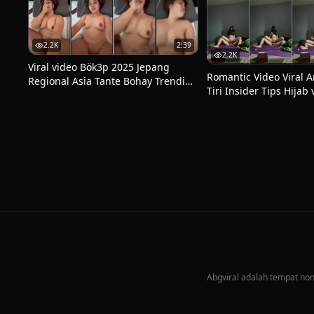
2.2K
2:39
2.2K
Viral video Bök3p 2025 Jepang
Romantic Video Viral A
Regional Asia Tante Bohay Trending
Tiri Insider Tips Hijab 
Dan Rekomendasi 2026
Tricks Malam Rahasia
Bertopeng Sma Indo Vi
Abgviral adalah tempat nont