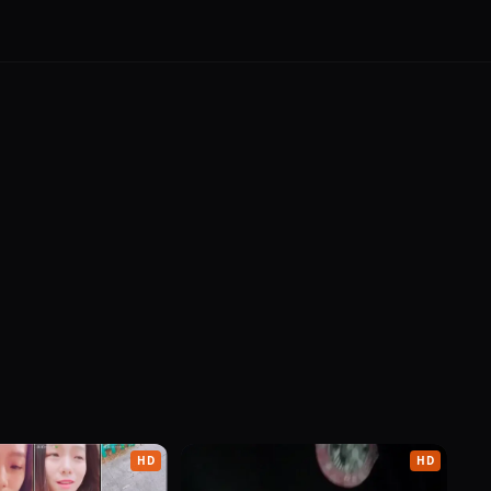
ri kelebihan, pengalaman menonton, hingga alasan kenapa
endiri.
HD
HD