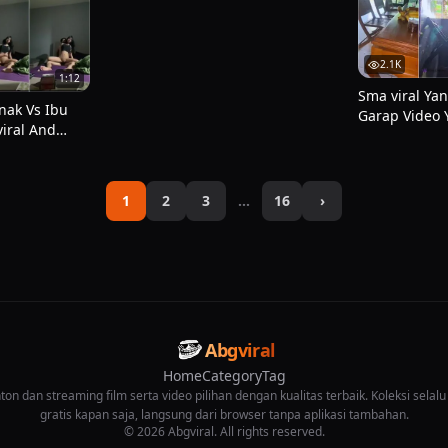
2.1K
1:12
Sma viral Yan
nak Vs Ibu
Garap Video 
viral And
Mamih Temen
 Dalam Dunia
Bagus Dan Semp
ral
Ngulek Di At
Abg Hijab Yan
1
2
3
…
16
›
Viral Abg Di 
Abgviral
Home
Category
Tag
on dan streaming film serta video pilihan dengan kualitas terbaik. Koleksi selalu
gratis kapan saja, langsung dari browser tanpa aplikasi tambahan.
© 2026 Abgviral. All rights reserved.