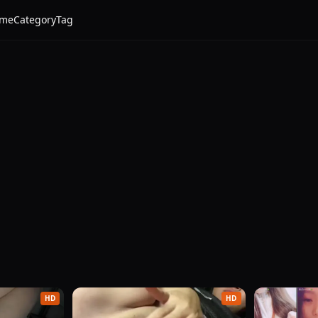
me
Category
Tag
Ulasan ini mengupas indo viral dari berbagai sisi, mulai da
belum memutuskan untuk menekan tombol putar dan menilainya s
HD
HD